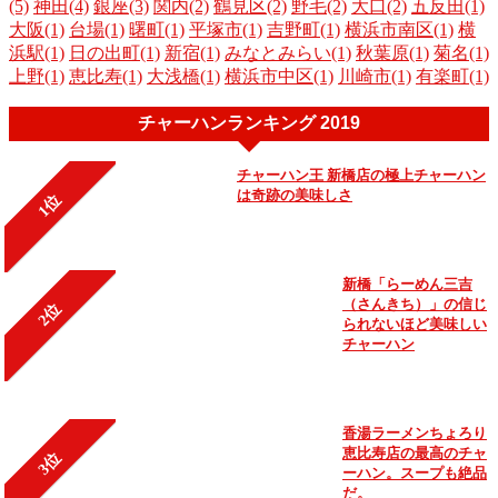
(5)
神田(4)
銀座(3)
関内(2)
鶴見区(2)
野毛(2)
大口(2)
五反田(1)
大阪(1)
台場(1)
曙町(1)
平塚市(1)
吉野町(1)
横浜市南区(1)
横
浜駅(1)
日の出町(1)
新宿(1)
みなとみらい(1)
秋葉原(1)
菊名(1)
上野(1)
恵比寿(1)
大浅橋(1)
横浜市中区(1)
川崎市(1)
有楽町(1)
チャーハンランキング 2019
チャーハン王 新橋店の極上チャーハン
は奇跡の美味しさ
1位
新橋「らーめん三吉
（さんきち）」の信じ
2位
られないほど美味しい
チャーハン
香湯ラーメンちょろり
恵比寿店の最高のチャ
3位
ーハン。スープも絶品
だ。