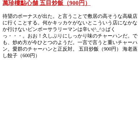
萬珍樓點心舗 五目炒飯（900円）
待望のボーナスが出た。と言うことで敷居の高そうな高級店
に行くことする。何かキッカケがないとこういう店になかな
か行けないビンボーサラリーマンは辛い(^_^;) ぱく
っ・・・。おお！久しぶりにしっかり味のチャーハンだ。で
も、炒め方が今ひとつのようだ。一言で言うと重いチャーハ
ン。愛群のチャーハンと正反対。 五目炒飯（900円） 海老蒸
し餃子（600円）