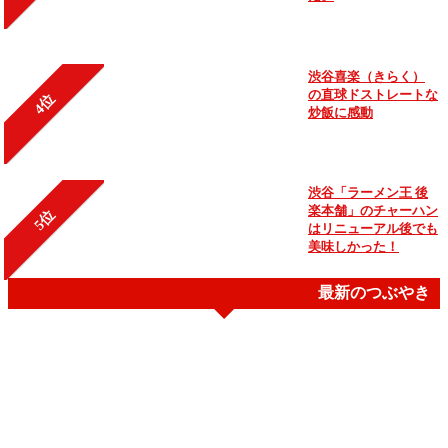
渋谷喜楽（きらく）
の直球ドストレートな
4位
炒飯に感動
渋谷「ラーメン王 後
楽本舗」のチャーハン
5位
はリニューアル後でも
美味しかった！
最新のつぶやき