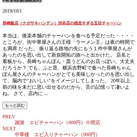
2019/10/1
長崎飯店（ナガサキハンテン）渋谷店の残念すぎる五目チャーハン
本当は、後楽本舗のチャーハンを食べる予定だった・・・・
ところが、街中華屋さんの王様「ラーメン王」は夜の時間で
も満席 だった。 振り返る路地の先にもう１件中華屋さんが
あったのを思い出して新規開拓の旅へと出かけた。 店名と
看板から、長崎ちゃんぽん・皿うどんのお店っぽい。大丈夫
だろうか？ でも、ふと昔、横浜吉野町で食べた長崎ちゃん
ぽん屋さんのチャーハンがとても美味しかったのを思い出し
て、脳内で"おいしい"をイメージしてしまった。 20年以上
前の味を未だに思い出せるのだから、舌の記憶って凄いよ
ね。 さて、店内に ...
もっと読む
PREV
謝謝 エビチャーハン（800円）※閉店
NEXT
中華楼 エビ入りチャーハン（900円）