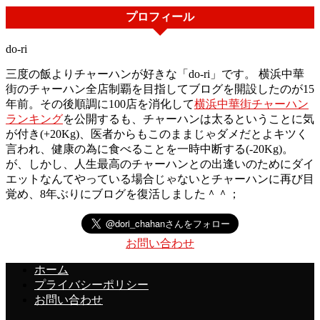
プロフィール
do-ri
三度の飯よりチャーハンが好きな「do-ri」です。 横浜中華
街のチャーハン全店制覇を目指してブログを開設したのが15
年前。その後順調に100店を消化して
横浜中華街チャーハン
ランキング
を公開するも、チャーハンは太るということに気
が付き(+20Kg)、医者からもこのままじゃダメだとよキツく
言われ、健康の為に食べることを一時中断する(-20Kg)。
が、しかし、人生最高のチャーハンとの出逢いのためにダイ
エットなんてやっている場合じゃないとチャーハンに再び目
覚め、8年ぶりにブログを復活しました＾＾；
お問い合わせ
ホーム
プライバシーポリシー
お問い合わせ