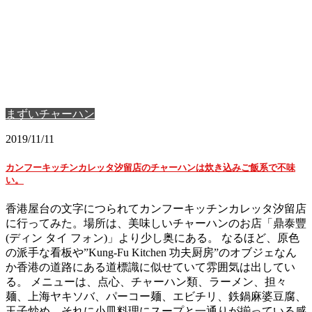
まずいチャーハン
2019/11/11
カンフーキッチンカレッタ汐留店のチャーハンは炊き込みご飯系で不味
い。
香港屋台の文字につられてカンフーキッチンカレッタ汐留店
に行ってみた。場所は、美味しいチャーハンのお店「鼎泰豐
(ディン タイ フォン)」より少し奥にある。 なるほど、原色
の派手な看板や”Kung-Fu Kitchen 功夫厨房”のオブジェなん
か香港の道路にある道標識に似せていて雰囲気は出してい
る。 メニューは、点心、チャーハン類、ラーメン、担々
麺、上海ヤキソバ、パーコー麺、エビチリ、鉄鍋麻婆豆腐、
玉子炒め、それに小皿料理にスープと一通りが揃っている感