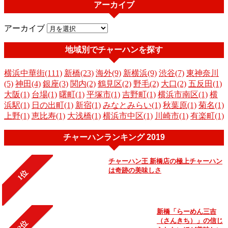
アーカイブ
アーカイブ
地域別でチャーハンを探す
横浜中華街(111)
新橋(23)
海外(9)
新横浜(9)
渋谷(7)
東神奈川
(5)
神田(4)
銀座(3)
関内(2)
鶴見区(2)
野毛(2)
大口(2)
五反田(1)
大阪(1)
台場(1)
曙町(1)
平塚市(1)
吉野町(1)
横浜市南区(1)
横
浜駅(1)
日の出町(1)
新宿(1)
みなとみらい(1)
秋葉原(1)
菊名(1)
上野(1)
恵比寿(1)
大浅橋(1)
横浜市中区(1)
川崎市(1)
有楽町(1)
チャーハンランキング 2019
チャーハン王 新橋店の極上チャーハン
は奇跡の美味しさ
1位
新橋「らーめん三吉
（さんきち）」の信じ
2位