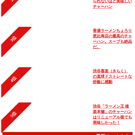
られないほど美味しい
チャーハン
香湯ラーメンちょろり
恵比寿店の最高のチャ
3位
ーハン。スープも絶品
だ。
渋谷喜楽（きらく）
の直球ドストレートな
4位
炒飯に感動
渋谷「ラーメン王 後
楽本舗」のチャーハン
5位
はリニューアル後でも
美味しかった！