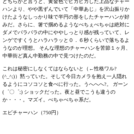
どちらかと言うと、黄金色でピカピカした上品なチャー
ハンより、やや黒ずんでいて「中華あじ」を沢山振りか
けたようなしっかり味で半円の形をしたチャーハンが好
みだ。さらに、箸で掴めるようなべちぇべちゃは絶対に
ダメでパラパラの中にややしっとり感が残っていて、レ
ンゲですくうとハラハラッと０．６秒くらいで落ちるよ
うなのが理想。 そんな理想のチャーハンを苦節１ヶ月、
中華街ど真ん中勤務の中で見つけたのだ。
これは秘密にしなくてはならないと（←性格ワル?
(^_^;)）黙っていた。そして今日カメラを抱え一人隠れ
るようにコソコソと食べに行った。うへへへ?。 ガーン
(゜〇゜;) ショックだった。夜と昼でこうも違うの
か・・・。マズイ。べちゃべちゃ系だ。
エビチャーハン（750円）