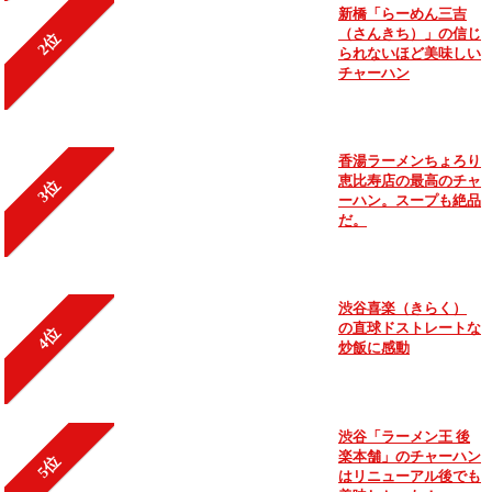
新橋「らーめん三吉
（さんきち）」の信じ
2位
られないほど美味しい
チャーハン
香湯ラーメンちょろり
恵比寿店の最高のチャ
3位
ーハン。スープも絶品
だ。
渋谷喜楽（きらく）
の直球ドストレートな
4位
炒飯に感動
渋谷「ラーメン王 後
楽本舗」のチャーハン
5位
はリニューアル後でも