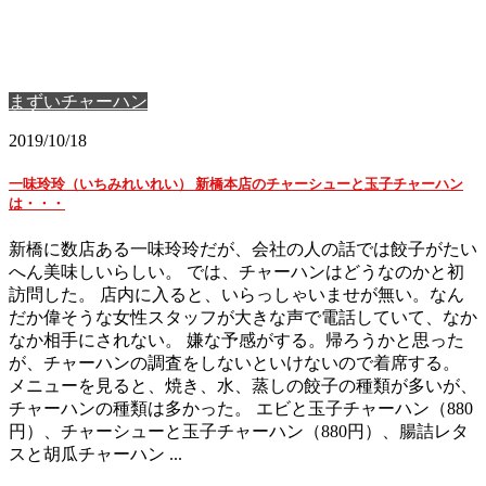
まずいチャーハン
2019/10/18
一味玲玲（いちみれいれい） 新橋本店のチャーシューと玉子チャーハン
は・・・
新橋に数店ある一味玲玲だが、会社の人の話では餃子がたい
へん美味しいらしい。 では、チャーハンはどうなのかと初
訪問した。 店内に入ると、いらっしゃいませが無い。なん
だか偉そうな女性スタッフが大きな声で電話していて、なか
なか相手にされない。 嫌な予感がする。帰ろうかと思った
が、チャーハンの調査をしないといけないので着席する。
メニューを見ると、焼き、水、蒸しの餃子の種類が多いが、
チャーハンの種類は多かった。 エビと玉子チャーハン（880
円）、チャーシューと玉子チャーハン（880円）、腸詰レタ
スと胡瓜チャーハン ...