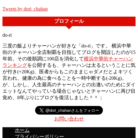
Tweets by dori_chahan
プロフィール
do-ri
三度の飯よりチャーハンが好きな「do-ri」です。 横浜中華
街のチャーハン全店制覇を目指してブログを開設したのが15
年前。その後順調に100店を消化して
横浜中華街チャーハン
ランキング
を公開するも、チャーハンは太るということに気
が付き(+20Kg)、医者からもこのままじゃダメだとよキツく
言われ、健康の為に食べることを一時中断する(-20Kg)。
が、しかし、人生最高のチャーハンとの出逢いのためにダイ
エットなんてやっている場合じゃないとチャーハンに再び目
覚め、8年ぶりにブログを復活しました＾＾；
お問い合わせ
ホーム
プライバシーポリシー