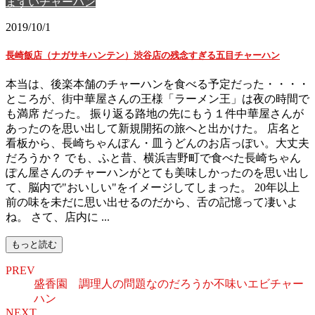
まずいチャーハン
2019/10/1
長崎飯店（ナガサキハンテン）渋谷店の残念すぎる五目チャーハン
本当は、後楽本舗のチャーハンを食べる予定だった・・・・
ところが、街中華屋さんの王様「ラーメン王」は夜の時間で
も満席 だった。 振り返る路地の先にもう１件中華屋さんが
あったのを思い出して新規開拓の旅へと出かけた。 店名と
看板から、長崎ちゃんぽん・皿うどんのお店っぽい。大丈夫
だろうか？ でも、ふと昔、横浜吉野町で食べた長崎ちゃん
ぽん屋さんのチャーハンがとても美味しかったのを思い出し
て、脳内で"おいしい"をイメージしてしまった。 20年以上
前の味を未だに思い出せるのだから、舌の記憶って凄いよ
ね。 さて、店内に ...
もっと読む
PREV
盛香園 調理人の問題なのだろうか不味いエビチャー
ハン
NEXT