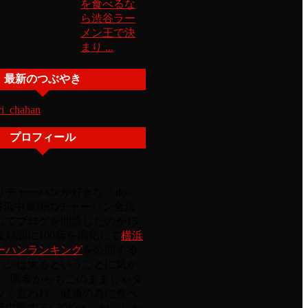
を食べるな
ら渋谷ラー
メン王で決
まり ...
最新のつぶやき
ri_chahan
プロフィール
チャーハンが好きな「do-
 横浜中華街のチャーハン全店
してブログを開設したのが15
順調に100店を消化して
横浜
ーハンランキング
を公開する
ハンは太るということに気が
Kg)、医者からもこのままじゃダ
ツく言われ、健康の為に食べ
中断する(-20Kg)。 が、しか