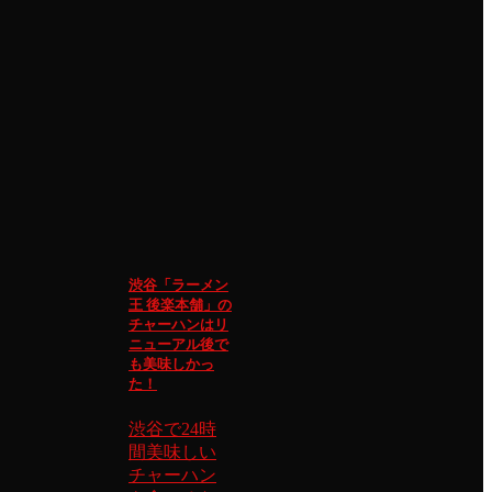
渋谷「ラーメン
王 後楽本舗」の
チャーハンはリ
ニューアル後で
も美味しかっ
た！
渋谷で24時
間美味しい
チャーハン