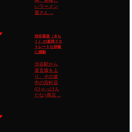
寿。美味し
いラーメン
屋さん ...
渋谷喜楽（きら
く） の直球ドス
トレートな炒飯
に感動
渋谷駅から
道玄坂を上
り、その途
中の百軒店
(ひゃっけん
だな) 商店 ...