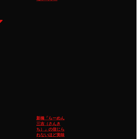
新橋「らーめん
三吉（さんき
ち）」の信じら
れないほど美味