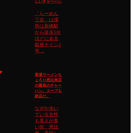
しいチャーハン
「らーめん
三吉」は場
所は新橋駅
から徒歩5分
ほどにある
銀座ナイン2
号 ...
香湯ラーメンち
ょろり恵比寿店
の最高のチャー
ハン。スープも
絶品だ。
なぜか歩い
ている女性
も美人が多
い街、恵比