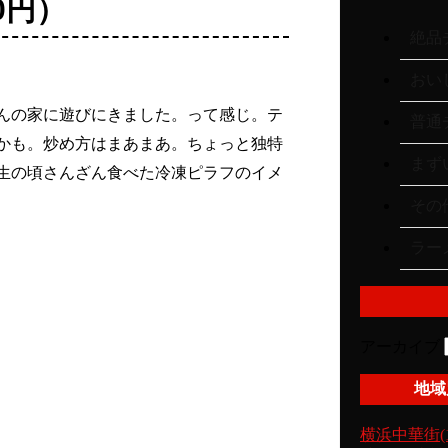
0円）
絶品チ
おいし
んの家に遊びにきました。って感じ。テ
普通チ
かも。炒め方はまあまあ。ちょっと独特
まずい
生の頃さんざん食べた冷凍ピラフのイメ
その他
ラーメ
アーカイブ
地域
横浜中華街(1