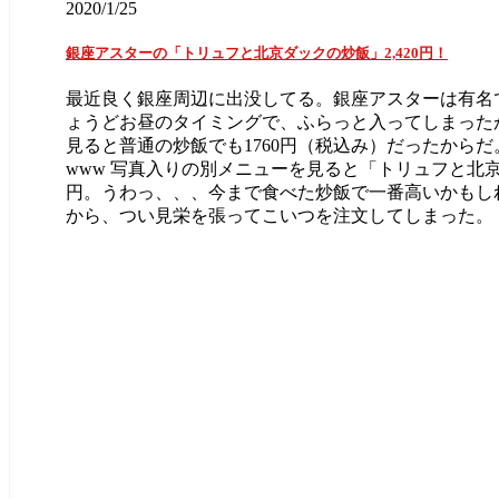
2020/1/25
銀座アスターの「トリュフと北京ダックの炒飯」2,420円！
最近良く銀座周辺に出没してる。銀座アスターは有名
ょうどお昼のタイミングで、ふらっと入ってしまった
見ると普通の炒飯でも1760円（税込み）だったから
www 写真入りの別メニューを見ると「トリュフと北京ダ
円。うわっ、、、今まで食べた炒飯で一番高いかもし
から、つい見栄を張ってこいつを注文してしまった。 ト