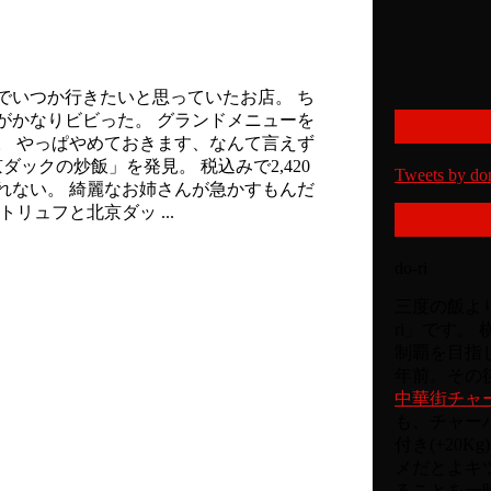
でいつか行きたいと思っていたお店。 ち
がかなりビビった。 グランドメニューを
だ。 やっぱやめておきます、なんて言えず
ックの炒飯」を発見。 税込みで2,420
Tweets by do
れない。 綺麗なお姉さんが急かすもんだ
リュフと北京ダッ ...
do-ri
三度の飯より
ri」です。
制覇を目指
年前。その後
中華街チャ
も、チャー
付き(+20
メだとよキ
ることを一時