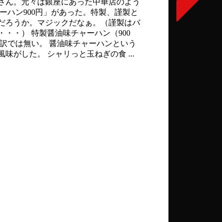
さん。元々は銀座にあった中華店のよう
ーハン900円」があった。特製、謹製と
だろうか。マジックだなぁ。（謹製はバ
・・） 特製醤油味チャーハン（900
訳では無い。 醤油味チャーハンという
がした。 シャリっと玉ねぎの食 ...