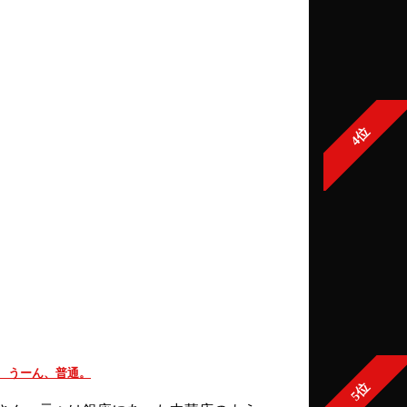
4位
 うーん、普通。
5位