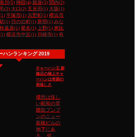
奈川(5)
神田(4)
銀座(3)
関内(2)
毛(2)
大口(2)
五反田(1)
大阪(1)
1)
平塚市(1)
吉野町(1)
横浜市
(1)
日の出町(1)
新宿(1)
みな
秋葉原(1)
菊名(1)
上野(1)
恵比
1)
横浜市中区(1)
川崎市(1)
有
ーハンランキング 2019
チャーハン王 新
橋店の極上チャ
ーハンは奇跡の
美味しさ
場所は怪し
い昭和の雰
囲気プンプ
ンのニュー
新橋ビルの
地下にあ
る。 何 ...