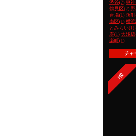
渋谷(7)
東神
鶴見区(2)
野
台場(1)
曙町(
南区(1)
横浜駅
とみらい(1)
寿(1)
大浅橋(
楽町(1)
チャ
1位