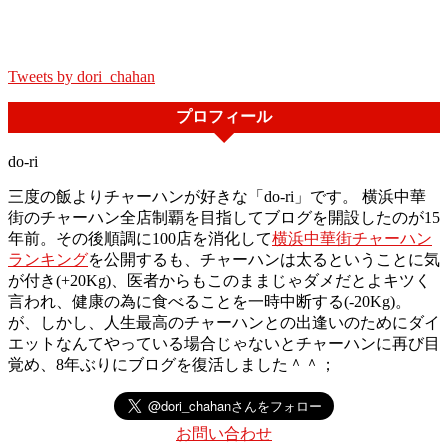
Tweets by dori_chahan
プロフィール
do-ri
三度の飯よりチャーハンが好きな「do-ri」です。 横浜中華
街のチャーハン全店制覇を目指してブログを開設したのが15
年前。その後順調に100店を消化して
横浜中華街チャーハン
ランキング
を公開するも、チャーハンは太るということに気
が付き(+20Kg)、医者からもこのままじゃダメだとよキツく
言われ、健康の為に食べることを一時中断する(-20Kg)。
が、しかし、人生最高のチャーハンとの出逢いのためにダイ
エットなんてやっている場合じゃないとチャーハンに再び目
覚め、8年ぶりにブログを復活しました＾＾；
お問い合わせ