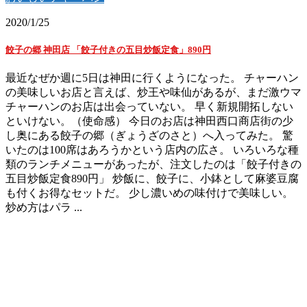
2020/1/25
餃子の郷 神田店 「餃子付きの五目炒飯定食」890円
最近なぜか週に5日は神田に行くようになった。 チャーハン
の美味しいお店と言えば、炒王や味仙があるが、まだ激ウマ
チャーハンのお店は出会っていない。 早く新規開拓しない
といけない。（使命感） 今日のお店は神田西口商店街の少
し奥にある餃子の郷（ぎょうざのさと）へ入ってみた。 驚
いたのは100席はあろうかという店内の広さ。 いろいろな種
類のランチメニューがあったが、注文したのは「餃子付きの
五目炒飯定食890円」 炒飯に、餃子に、小鉢として麻婆豆腐
も付くお得なセットだ。 少し濃いめの味付けで美味しい。
炒め方はパラ ...