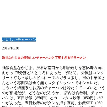
おいしいチャーハン
2019/10/30
渋谷なかじまの美味しいチャーハンと丁寧すぎる半ラーメン
麺飯食堂なかじま。渋谷駅南口から明治通りを恵比寿方向に
向かって5分ほどのところにあった。初訪問。 外観はコンク
リート打ちっ放しのビルに一面のガラス張り。街の中華屋さ
んという雰囲気は全く無くスタイリッシュでオシャレだ。
こういう綺麗系なお店のチャーハンは冷たくてマズいという
のが相場だが、どうなのだろうか。 店内は食券制。チャー
ハンは、五目炒飯（850円）とカニレタス炒飯（850円）の2
つがあった。五目炒飯のボタンを押す直前、炒飯SET（950