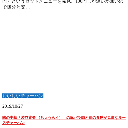
円）というセットメニューを発見。100円しか違いが無いの
で随分と安 ...
おいしいチャーハン
2019/10/27
味の中華「渋谷兆楽 （ちょうらく）」の豚バラ肉と筍の食感が見事なルー
スチャーハン