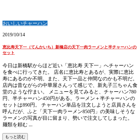
おいしいチャーハン
2019/10/14
恵比寿天下一（てんかいち）新橋店の天下一肉ラーメンと半チャーハンの
セット
今日は新橋駅からほど近い「恵比寿 天下一」へチャーハン
を食べに行ってきた。 店名に恵比寿とあるが、実際に恵比
寿にあるのか不明。また、天下一品と仲間なのかも不明だ。
店内は昔ながらの中華屋さんって感じで、新丸子三ちゃん食
堂のような佇まい。 メニューを見てみると、チャーハン780
円、半チャーハン450円がある。ラーメン＋半チャーハンの
セットは890円。 チャーハン単品を注文しようと店員さんを
呼んだが、ふと「天下一肉ラーメン850円」の美味しそうな
ラーメンの写真が目に留まり、勢いで注文してしまった。
麺類を頼む ...
もっと読む