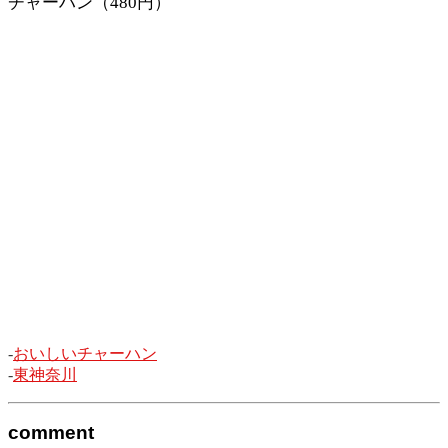
チャーハン（480円）
-
おいしいチャーハン
-
東神奈川
comment