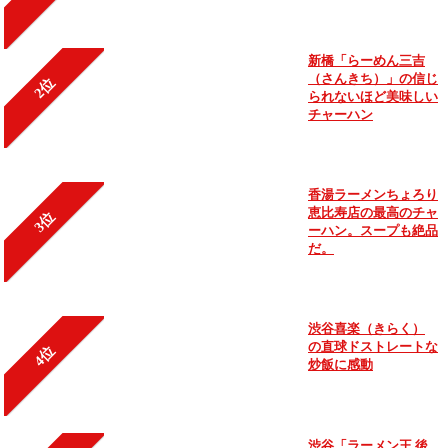
新橋「らーめん三吉
（さんきち）」の信じ
2位
られないほど美味しい
チャーハン
香湯ラーメンちょろり
恵比寿店の最高のチャ
3位
ーハン。スープも絶品
だ。
渋谷喜楽（きらく）
の直球ドストレートな
4位
炒飯に感動
渋谷「ラーメン王 後