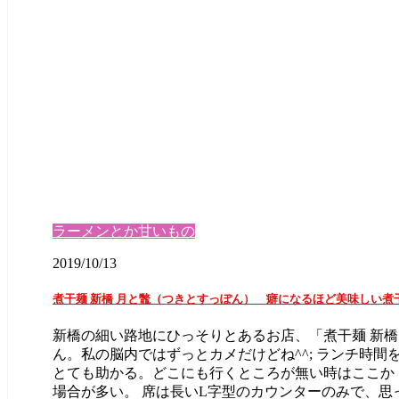
ラーメンとか甘いもの
2019/10/13
煮干麺 新橋 月と鼈（つきとすっぽん） 癖になるほど美味しい煮
新橋の細い路地にひっそりとあるお店、「煮干麺 新橋
ん。私の脳内ではずっとカメだけどね^^; ランチ時間を
とても助かる。どこにも行くところが無い時はここか
場合が多い。 席は長いL字型のカウンターのみで、