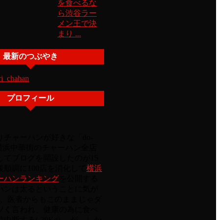
を食べるな
ら渋谷ラー
メン王で決
まり ...
最新のつぶやき
ri_chahan
プロフィール
チャーハンが好きな「do-
 横浜中華街のチャーハン全店
してブログを開設したのが15
順調に100店を消化して
横浜
ーハンランキング
を公開する
ハンは太るということに気が
Kg)、医者からもこのままじゃダ
ツく言われ、健康の為に食べ
中断する(-20Kg)。 が、しか