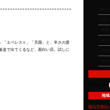
絶品チ
おいし
普通チ
まずい
」「エベレスト」「天国」と、辛さの度
飯盒で出てくるなど、面白い店。試しに
その他
ラーメ
アーカイブ
地域
横浜中華街(1