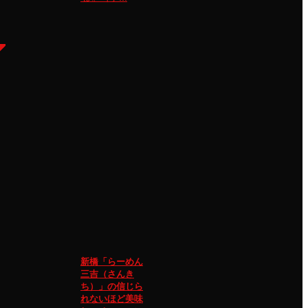
新橋「らーめん
三吉（さんき
ち）」の信じら
れないほど美味