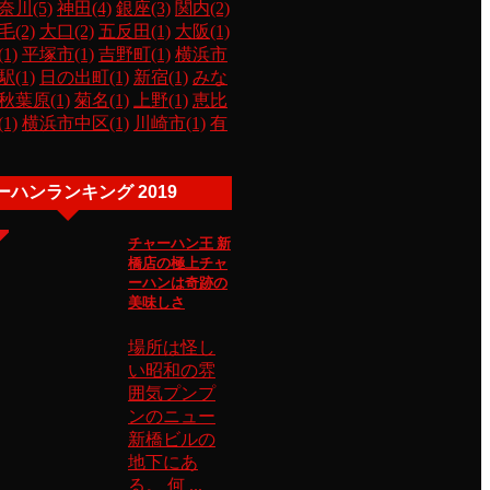
奈川(5)
神田(4)
銀座(3)
関内(2)
毛(2)
大口(2)
五反田(1)
大阪(1)
1)
平塚市(1)
吉野町(1)
横浜市
(1)
日の出町(1)
新宿(1)
みな
秋葉原(1)
菊名(1)
上野(1)
恵比
1)
横浜市中区(1)
川崎市(1)
有
ーハンランキング 2019
チャーハン王 新
橋店の極上チャ
ーハンは奇跡の
美味しさ
場所は怪し
い昭和の雰
囲気プンプ
ンのニュー
新橋ビルの
地下にあ
る。 何 ...