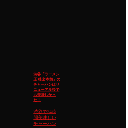
渋谷「ラーメン
王 後楽本舗」の
チャーハンはリ
ニューアル後で
も美味しかっ
た！
渋谷で24時
間美味しい
チャーハン