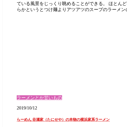
ている風景をじっくり眺めることができる。 ほとん
らかというとつけ麺よりアツアツのスープのラーメンの方
ラーメンとか甘いもの
2019/10/12
らーめん 谷瀬家（たにせや）の本物の横浜家系ラーメン