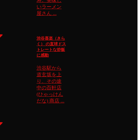
寿。美味し
いラーメン
屋さん ...
渋谷喜楽（きら
く） の直球ドス
トレートな炒飯
に感動
渋谷駅から
道玄坂を上
り、その途
中の百軒店
(ひゃっけん
だな) 商店 ...