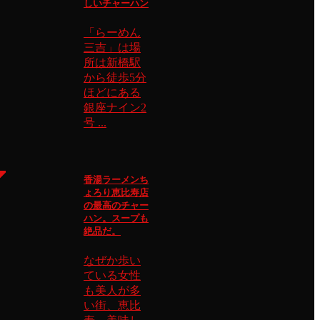
しいチャーハン
「らーめん
三吉」は場
所は新橋駅
から徒歩5分
ほどにある
銀座ナイン2
号 ...
香湯ラーメンち
ょろり恵比寿店
の最高のチャー
ハン。スープも
絶品だ。
なぜか歩い
ている女性
も美人が多
い街、恵比