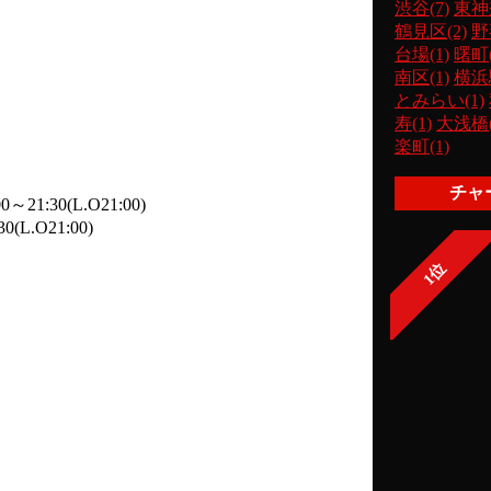
渋谷(7)
東神
鶴見区(2)
野
台場(1)
曙町(
南区(1)
横浜駅
とみらい(1)
寿(1)
大浅橋(
楽町(1)
チャ
1:30(L.O21:00)
(L.O21:00)
1位