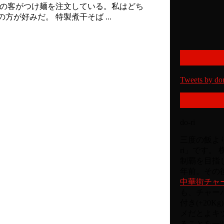
どの客がつけ麺を注文している。私はどち
が好みだ。 特製煮干そば ...
Tweets by do
do-ri
三度の飯より
ri」です。
制覇を目指
年前。その後
中華街チャ
も、チャー
付き(+20
メだとよキ
ることを一時