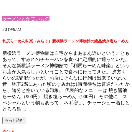
ラーメンとか甘いもの
2019/9/22
利尻らーめん味楽（みらく）新横浜ラーメン博物館の絶品焼き塩らーめん
新横浜ラーメン博物館は自宅からまあまあ近いということも
あって、すみれのチャーハンを食べに定期的に通っていた。
そんな新横浜ラーメン博物館で「利尻らーめん味楽」という
お店が人気らしいということで食べに行ってきた。 夕方く
らいの訪問だったが、お店にそんなに行列は出来ていない。
昔、地下2階にあった頃のすみれは1時間待ちは普通だったか
ら、随分と空いている印象。 代表的なメニューは 焼き醤油
らーめん（900円） 焼き塩らーめん（900円） その他に、ス
ペシャルという物もあって、ネギ増し、チャーシュー増しと
とろろ昆 ...
もっと読む
PREV