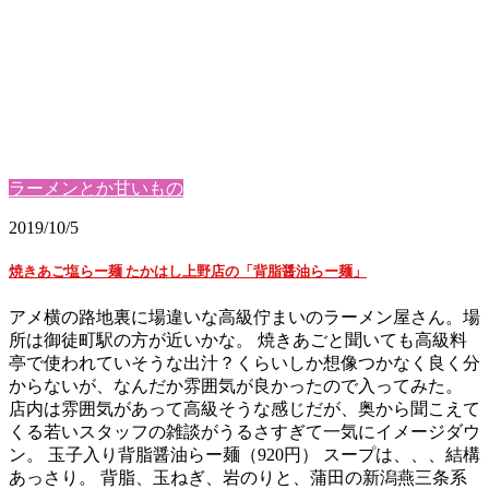
ラーメンとか甘いもの
2019/10/5
焼きあご塩らー麺 たかはし上野店の「背脂醤油らー麺」
アメ横の路地裏に場違いな高級佇まいのラーメン屋さん。場
所は御徒町駅の方が近いかな。 焼きあごと聞いても高級料
亭で使われていそうな出汁？くらいしか想像つかなく良く分
からないが、なんだか雰囲気が良かったので入ってみた。
店内は雰囲気があって高級そうな感じだが、奥から聞こえて
くる若いスタッフの雑談がうるさすぎて一気にイメージダウ
ン。 玉子入り背脂醤油らー麺（920円） スープは、、、結構
あっさり。 背脂、玉ねぎ、岩のりと、蒲田の新潟燕三条系