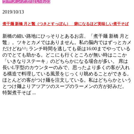
ラーメンとか甘いもの
2019/10/13
煮干麺 新橋 月と鼈（つきとすっぽん） 癖になるほど美味しい煮干そば
新橋の細い路地にひっそりとあるお店、「煮干麺 新橋 月と
鼈」。ツキとカメではありません。私の脳内ではずっとカメ
だけどね^^; ランチ時間を逃しても昼は16:00までやっている
のでとても助かる。どこにも行くところが無い時はここか
「いきなりステーキ」のどちらかになる場合が多い。 席は
長いL字型のカウンターのみで、思ったより多くの客が入れ
る構造で料理している風景をじっくり眺めることができる。
ほとんどの客がつけ麺を注文している。私はどちらかという
とつけ麺よりアツアツのスープのラーメンの方が好みだ。
特製煮干そば ...