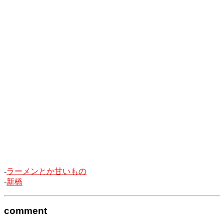
-
ラーメンとか甘いもの
-
新橋
comment