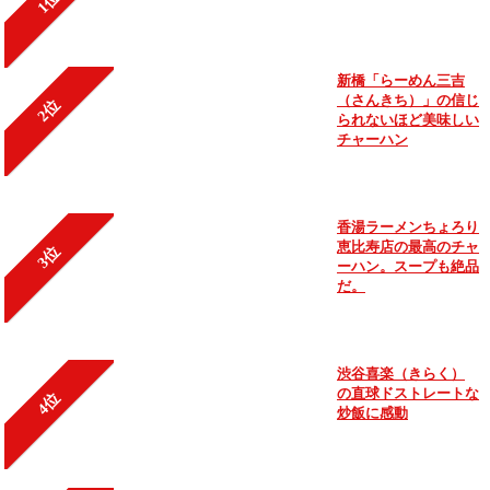
1位
新橋「らーめん三吉
（さんきち）」の信じ
2位
られないほど美味しい
チャーハン
香湯ラーメンちょろり
恵比寿店の最高のチャ
3位
ーハン。スープも絶品
だ。
渋谷喜楽（きらく）
の直球ドストレートな
4位
炒飯に感動