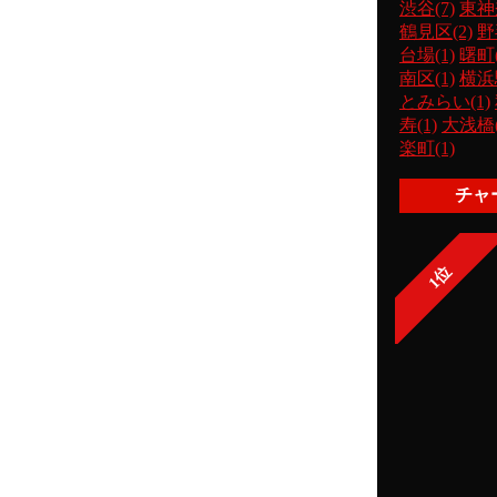
渋谷(7)
東神
鶴見区(2)
野
台場(1)
曙町(
南区(1)
横浜駅
とみらい(1)
寿(1)
大浅橋(
楽町(1)
チャ
1位