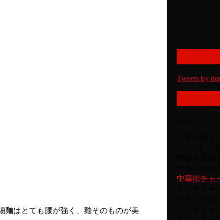
Tweets by do
do-ri
三度の飯より
ri」です。
制覇を目指
年前。その後
中華街チャ
も、チャー
付き(+20
メだとよキ
細麺はとても腰が強く、麺そのものが美
ることを一時