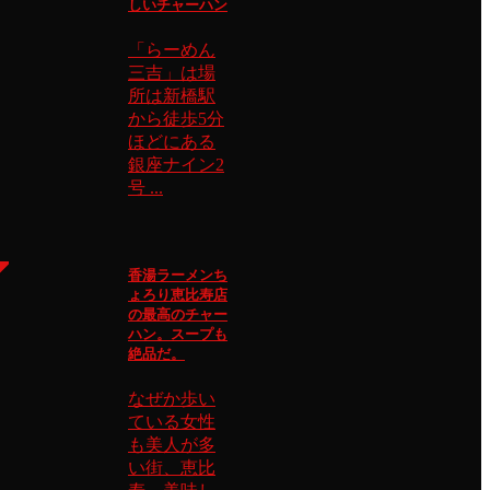
しいチャーハン
「らーめん
三吉」は場
所は新橋駅
から徒歩5分
ほどにある
銀座ナイン2
号 ...
香湯ラーメンち
ょろり恵比寿店
の最高のチャー
ハン。スープも
絶品だ。
なぜか歩い
ている女性
も美人が多
い街、恵比