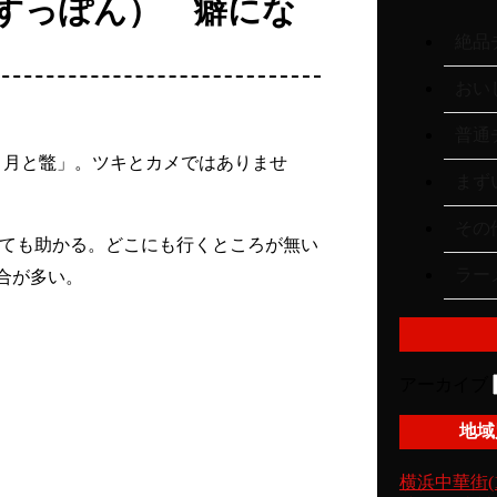
とすっぽん） 癖にな
絶品チ
おいし
普通チ
 月と鼈」。ツキとカメではありませ
まずい
その他
でとても助かる。どこにも行くところが無い
ラーメ
合が多い。
アーカイブ
地域
横浜中華街(1