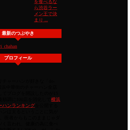
を食べるな
ら渋谷ラー
メン王で決
まり ...
最新のつぶやき
ri_chahan
プロフィール
チャーハンが好きな「do-
 横浜中華街のチャーハン全店
してブログを開設したのが15
順調に100店を消化して
横浜
ーハンランキング
を公開する
ハンは太るということに気が
Kg)、医者からもこのままじゃダ
ツく言われ、健康の為に食べ
中断する(-20Kg)。 が、しか