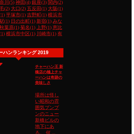
奈川(5)
神田(4)
銀座(3)
関内(2)
毛(2)
大口(2)
五反田(1)
大阪(1)
1)
平塚市(1)
吉野町(1)
横浜市
(1)
日の出町(1)
新宿(1)
みな
秋葉原(1)
菊名(1)
上野(1)
恵比
1)
横浜市中区(1)
川崎市(1)
有
ーハンランキング 2019
チャーハン王 新
橋店の極上チャ
ーハンは奇跡の
美味しさ
場所は怪し
い昭和の雰
囲気プンプ
ンのニュー
新橋ビルの
地下にあ
る。 何 ...