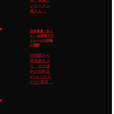
寿。美味し
いラーメン
屋さん ...
渋谷喜楽（きら
く） の直球ドス
トレートな炒飯
に感動
渋谷駅から
道玄坂を上
り、その途
中の百軒店
(ひゃっけん
だな) 商店 ...