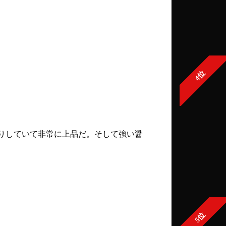
4位
りしていて非常に上品だ。そして強い醤
5位