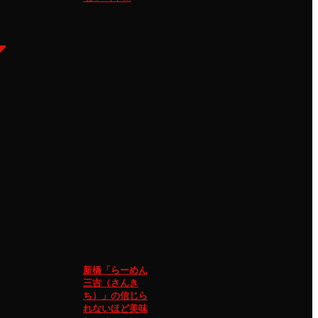
新橋「らーめん
三吉（さんき
ち）」の信じら
れないほど美味