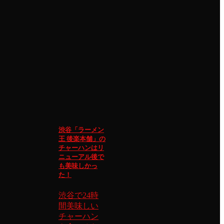
渋谷「ラーメン
王 後楽本舗」の
チャーハンはリ
ニューアル後で
も美味しかっ
た！
渋谷で24時
間美味しい
チャーハン