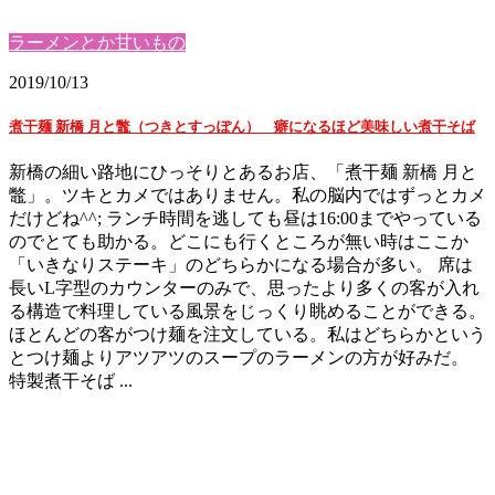
ラーメンとか甘いもの
2019/10/13
煮干麺 新橋 月と鼈（つきとすっぽん） 癖になるほど美味しい煮干そば
新橋の細い路地にひっそりとあるお店、「煮干麺 新橋 月と
鼈」。ツキとカメではありません。私の脳内ではずっとカメ
だけどね^^; ランチ時間を逃しても昼は16:00までやっている
のでとても助かる。どこにも行くところが無い時はここか
「いきなりステーキ」のどちらかになる場合が多い。 席は
長いL字型のカウンターのみで、思ったより多くの客が入れ
る構造で料理している風景をじっくり眺めることができる。
ほとんどの客がつけ麺を注文している。私はどちらかという
とつけ麺よりアツアツのスープのラーメンの方が好みだ。
特製煮干そば ...