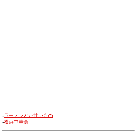
-
ラーメンとか甘いもの
-
横浜中華街