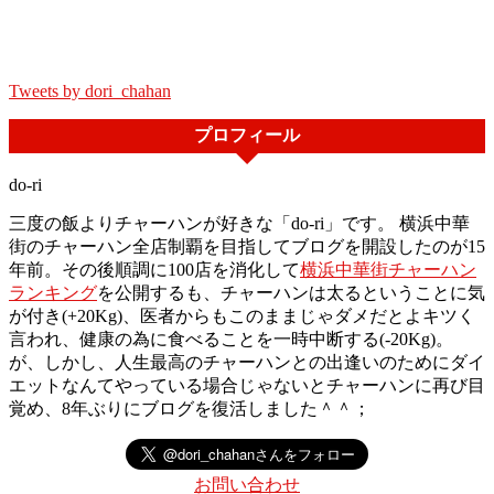
Tweets by dori_chahan
プロフィール
do-ri
三度の飯よりチャーハンが好きな「do-ri」です。 横浜中華
街のチャーハン全店制覇を目指してブログを開設したのが15
年前。その後順調に100店を消化して
横浜中華街チャーハン
ランキング
を公開するも、チャーハンは太るということに気
が付き(+20Kg)、医者からもこのままじゃダメだとよキツく
言われ、健康の為に食べることを一時中断する(-20Kg)。
が、しかし、人生最高のチャーハンとの出逢いのためにダイ
エットなんてやっている場合じゃないとチャーハンに再び目
覚め、8年ぶりにブログを復活しました＾＾；
お問い合わせ