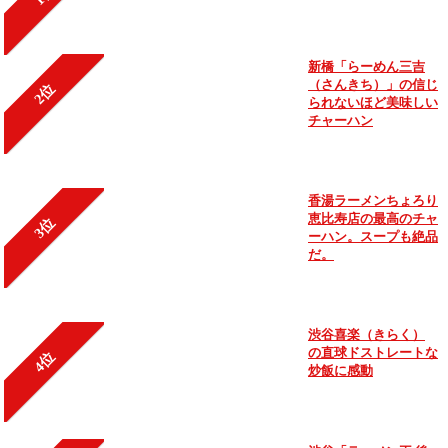
新橋「らーめん三吉
（さんきち）」の信じ
2位
られないほど美味しい
チャーハン
香湯ラーメンちょろり
恵比寿店の最高のチャ
3位
ーハン。スープも絶品
だ。
渋谷喜楽（きらく）
の直球ドストレートな
4位
炒飯に感動