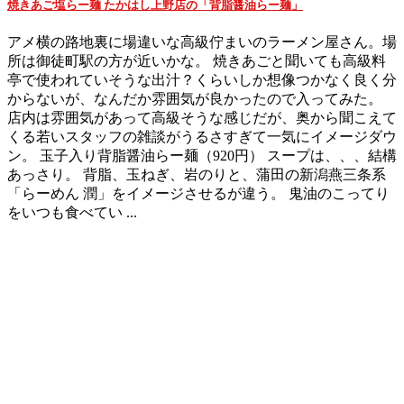
焼きあご塩らー麺 たかはし上野店の「背脂醤油らー麺」
アメ横の路地裏に場違いな高級佇まいのラーメン屋さん。場
所は御徒町駅の方が近いかな。 焼きあごと聞いても高級料
亭で使われていそうな出汁？くらいしか想像つかなく良く分
からないが、なんだか雰囲気が良かったので入ってみた。
店内は雰囲気があって高級そうな感じだが、奥から聞こえて
くる若いスタッフの雑談がうるさすぎて一気にイメージダウ
ン。 玉子入り背脂醤油らー麺（920円） スープは、、、結構
あっさり。 背脂、玉ねぎ、岩のりと、蒲田の新潟燕三条系
「らーめん 潤」をイメージさせるが違う。 鬼油のこってり
をいつも食べてい ...