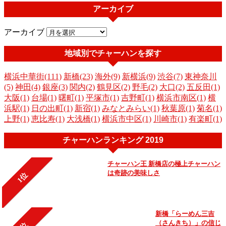
アーカイブ
アーカイブ
地域別でチャーハンを探す
横浜中華街(111)
新橋(23)
海外(9)
新横浜(9)
渋谷(7)
東神奈川
(5)
神田(4)
銀座(3)
関内(2)
鶴見区(2)
野毛(2)
大口(2)
五反田(1)
大阪(1)
台場(1)
曙町(1)
平塚市(1)
吉野町(1)
横浜市南区(1)
横
浜駅(1)
日の出町(1)
新宿(1)
みなとみらい(1)
秋葉原(1)
菊名(1)
上野(1)
恵比寿(1)
大浅橋(1)
横浜市中区(1)
川崎市(1)
有楽町(1)
チャーハンランキング 2019
チャーハン王 新橋店の極上チャーハン
は奇跡の美味しさ
1位
新橋「らーめん三吉
（さんきち）」の信じ