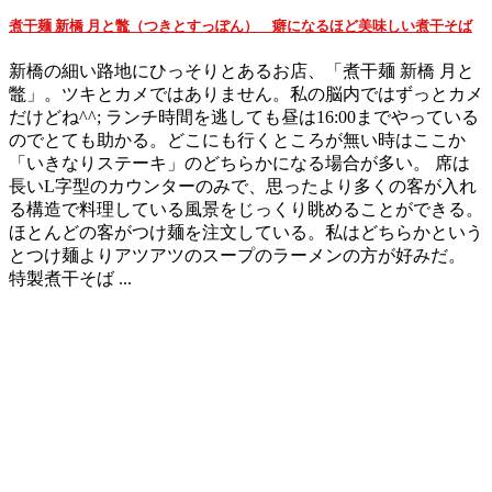
煮干麺 新橋 月と鼈（つきとすっぽん） 癖になるほど美味しい煮干そば
新橋の細い路地にひっそりとあるお店、「煮干麺 新橋 月と
鼈」。ツキとカメではありません。私の脳内ではずっとカメ
だけどね^^; ランチ時間を逃しても昼は16:00までやっている
のでとても助かる。どこにも行くところが無い時はここか
「いきなりステーキ」のどちらかになる場合が多い。 席は
長いL字型のカウンターのみで、思ったより多くの客が入れ
る構造で料理している風景をじっくり眺めることができる。
ほとんどの客がつけ麺を注文している。私はどちらかという
とつけ麺よりアツアツのスープのラーメンの方が好みだ。
特製煮干そば ...