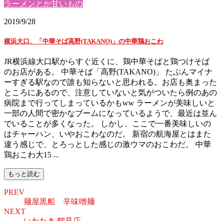
ラーメンとか甘いもの
2019/9/28
横浜大口、「中華そば高野(TAKANO)」の中華鶏おこわ
JR横浜線大口駅からすぐ近くに、鶏中華そばと鶏つけそば
のお店がある。 中華そば「高野(TAKANO)」 たぶんマイナ
ーすぎる駅なので誰も知らないと思われる。お店も奥まった
ところにあるので、注意していないと気がついたら例のあの
病院まで行ってしまっているかもww ラーメンが美味しいと
一部の人間で密かなブームになっているようで、最近は並ん
でいることが多くなった。 しかし、ここで一番美味しいの
はチャーハン、いやおこわなのだ。 新宿の航海屋とはまた
違う感じで、とろっとした感じの激ウマのおこわだ。 中華
鶏おこわ大15 ...
もっと読む
PREV
麺屋黒船 辛味噌麺
NEXT
いわたき 鶴見店