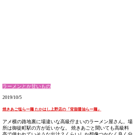
ラーメンとか甘いもの
2019/10/5
焼きあご塩らー麺 たかはし上野店の「背脂醤油らー麺」
アメ横の路地裏に場違いな高級佇まいのラーメン屋さん。場
所は御徒町駅の方が近いかな。 焼きあごと聞いても高級料
亭で使われていそうな出汁？くらいしか想像つかなく良く分