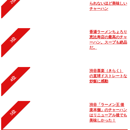
2位
られないほど美味しい
チャーハン
香湯ラーメンちょろり
恵比寿店の最高のチャ
3位
ーハン。スープも絶品
だ。
渋谷喜楽（きらく）
の直球ドストレートな
4位
炒飯に感動
渋谷「ラーメン王 後
楽本舗」のチャーハン
5位
はリニューアル後でも
美味しかった！